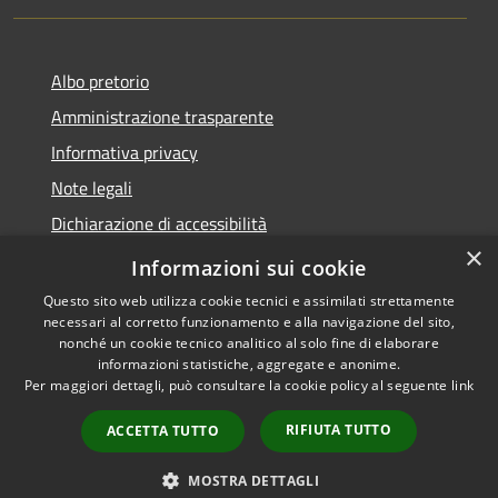
Albo pretorio
Amministrazione trasparente
Informativa privacy
Note legali
Dichiarazione di accessibilità
×
Meccanismo di Feedback
Informazioni sui cookie
Questo sito web utilizza cookie tecnici e assimilati strettamente
necessari al corretto funzionamento e alla navigazione del sito,
nonché un cookie tecnico analitico al solo fine di elaborare
informazioni statistiche, aggregate e anonime.
RSS
Copyright © 2026 • Comune di
Per maggiori dettagli, può consultare la cookie policy al seguente
link
Accessibilità
Chieri • Powered by
Privacy
Municipium
Accesso
•
RIFIUTA TUTTO
ACCETTA TUTTO
Cookie
redazione
Mappa del sito
MOSTRA DETTAGLI