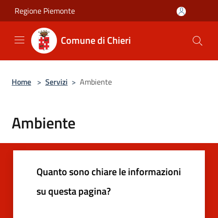
Salta al contenuto principale
Regione Piemonte
Comune di Chieri
Home
>
Servizi
>
Ambiente
Ambiente
Quanto sono chiare le informazioni
su questa pagina?