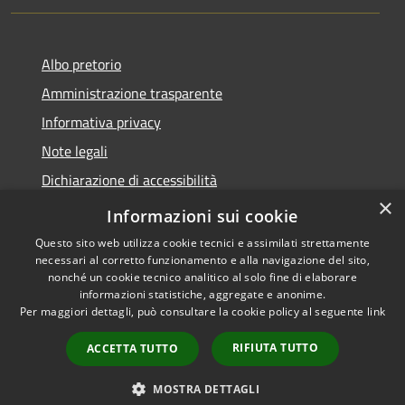
Albo pretorio
Amministrazione trasparente
Informativa privacy
Note legali
Dichiarazione di accessibilità
×
Meccanismo di Feedback
Informazioni sui cookie
Questo sito web utilizza cookie tecnici e assimilati strettamente
necessari al corretto funzionamento e alla navigazione del sito,
nonché un cookie tecnico analitico al solo fine di elaborare
informazioni statistiche, aggregate e anonime.
RSS
Copyright © 2026 • Comune di
Per maggiori dettagli, può consultare la cookie policy al seguente
link
Accessibilità
Chieri • Powered by
Privacy
Municipium
Accesso
•
RIFIUTA TUTTO
ACCETTA TUTTO
Cookie
redazione
Mappa del sito
MOSTRA DETTAGLI