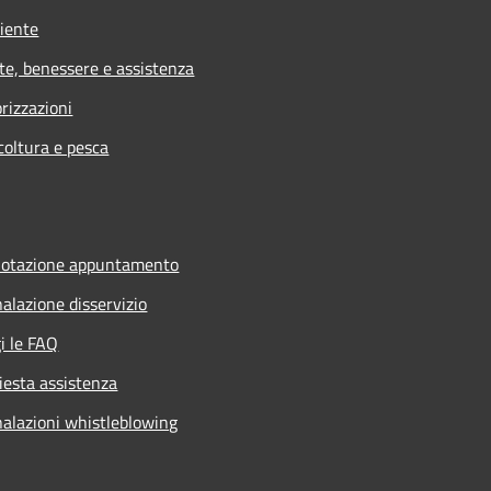
iente
te, benessere e assistenza
rizzazioni
coltura e pesca
notazione appuntamento
alazione disservizio
i le FAQ
iesta assistenza
alazioni whistleblowing