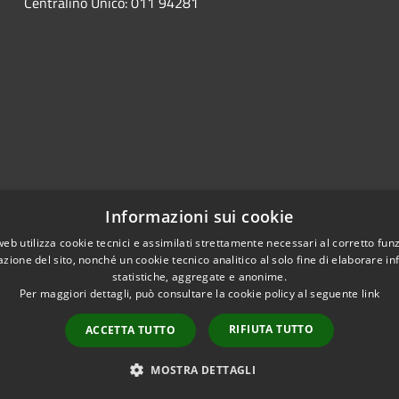
Centralino Unico: 011 94281
Informazioni sui cookie
web utilizza cookie tecnici e assimilati strettamente necessari al corretto fu
azione del sito, nonché un cookie tecnico analitico al solo fine di elaborare i
statistiche, aggregate e anonime.
Per maggiori dettagli, può consultare la cookie policy al seguente
link
RIFIUTA TUTTO
ACCETTA TUTTO
l sito
Copyright © 2026 • Comune
MOSTRA DETTAGLI