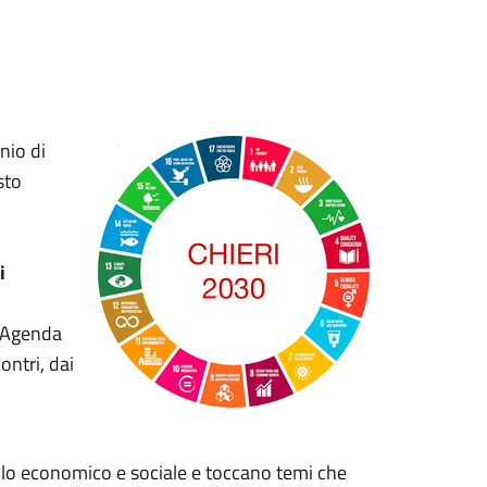
nio di
sto
i
l’Agenda
ontri, dai
ello economico e sociale e toccano temi che