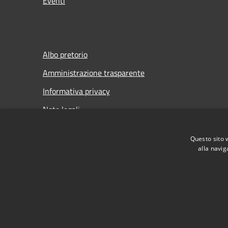
Eventi
Albo pretorio
Amministrazione trasparente
Informativa privacy
Note legali
Dichiarazione di accessibilità
Questo sito 
Meccanismo di Feedback
alla navig
RSS
Accessibilità
Privacy
Cookie
Mappa de