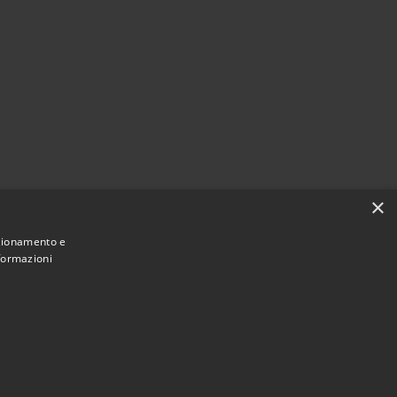
×
nzionamento e
nformazioni
Municipium
Accesso redazione
 di Chieri • Powered by
•