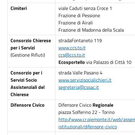
Cimiteri
viale Caduti senza Croce 1
Frazione di Pessione
Frazione di Airali
Frazione di Madonna della Scala
Consorzio Chierese
stradaFontaneto 119
per i Servizi
www.ccs.to.it
(Gestione Rifiuti)
ccs@ccs.to.it
Ecosportello
via Palazzo di Città 10
Consorzio per i
strada Valle Pasano 4
Servizi Socio
www.servizisocialichieri.it
Assistenziali del
segreteria@cssac.it
Chierese
Difensore Civico
Difensore Civico
Regionale
piazza Solferino 22 - Torino
http://www.cr.piemonte.it/web/asse
istituzionali/difensore-civico