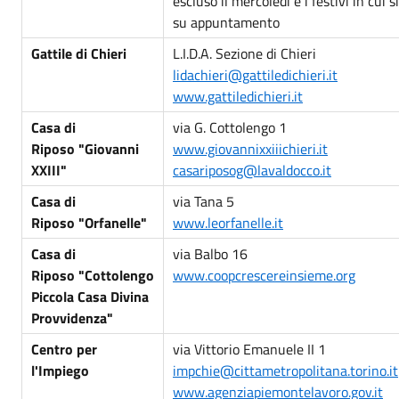
escluso il mercoledì e i festivi in cui s
su appuntamento
Gattile di Chieri
L.I.D.A. Sezione di Chieri
lidachieri@gattiledichieri.it
www.gattiledichieri.it
Casa di
via G. Cottolengo 1
Riposo
"Giovanni
www.giovannixxiiichieri.it
XXIII"
casariposog@lavaldocco.it
Casa di
via Tana 5
Riposo
"Orfanelle"
www.leorfanelle.it
Casa di
via Balbo 16
Riposo
"Cottolengo
www.coopcrescereinsieme.org
Piccola Casa Divina
Provvidenza
"
Centro per
via Vittorio Emanuele II 1
l'Impiego
impchie@cittametropolitana.torino.it
www.agenziapiemontelavoro.gov.it