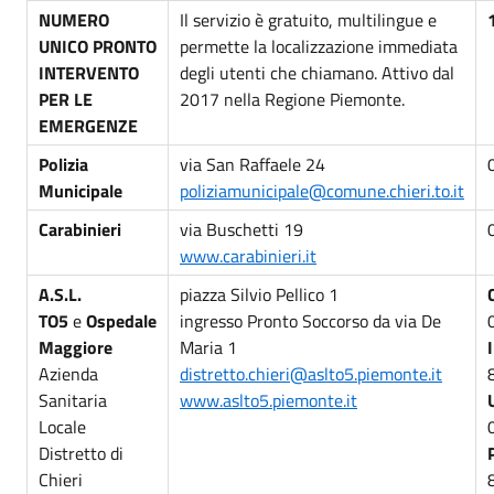
NUMERO
Il servizio è gratuito, multilingue e
UNICO PRONTO
permette la localizzazione immediata
INTERVENTO
degli utenti che chiamano. Attivo dal
PER LE
2017 nella Regione Piemonte.
EMERGENZE
Polizia
via San Raffaele 24
Municipale
poliziamunicipale@comune.chieri.to.it
Carabinieri
via Buschetti 19
www.carabinieri.it
A.S.L.
piazza Silvio Pellico 1
TO5
e
Ospedale
ingresso Pronto Soccorso da via De
Maggiore
Maria 1
Azienda
distretto.chieri@aslto5.piemonte.it
Sanitaria
www.aslto5.piemonte.it
Locale
Distretto di
Chieri