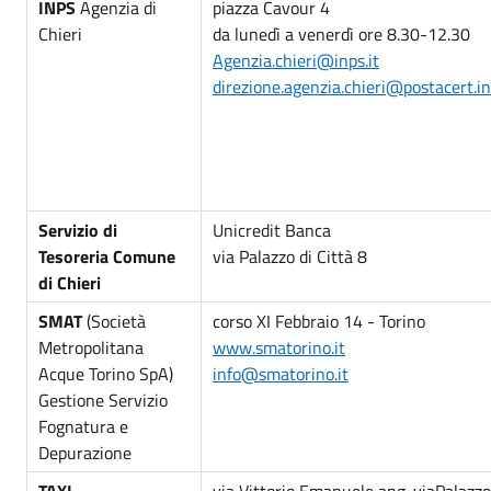
INPS
Agenzia di
piazza Cavour 4
Chieri
da lunedì a venerdì ore 8.30-12.30
Agenzia.chieri@inps.it
direzione.agenzia.chieri@postacert.in
Servizio di
Unicredit Banca
Tesoreria Comune
via Palazzo di Città 8
di Chieri
SMAT
(Società
corso XI Febbraio 14 - Torino
Metropolitana
www.smatorino.it
Acque Torino SpA)
info@smatorino.it
Gestione Servizio
Fognatura e
Depurazione
TAXI
via Vittorio Emanuele ang. viaPalazzo 