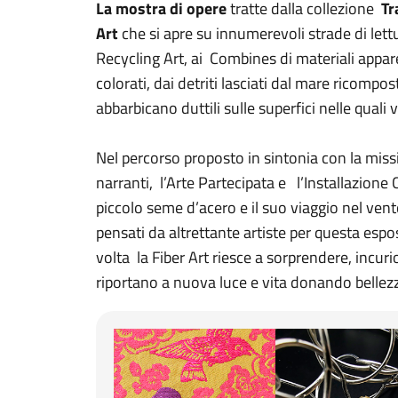
La mostra di opere
tratte dalla collezione
Tr
Art
che si apre su innumerevoli strade di lett
Recycling Art, ai Combines di materiali apparen
colorati, dai detriti lasciati dal mare ricompo
abbarbicano duttili sulle superfici nelle qual
Nel percorso proposto in sintonia con la mis
narranti, l’Arte Partecipata e l’Installazione Co
piccolo seme d’acero e il suo viaggio nel vent
pensati da altrettante artiste per questa espo
volta la Fiber Art riesce a sorprendere, incur
riportano a nuova luce e vita donando bellez
La bellezza ritrovata 1