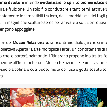
ame d’Autore
intende
evidenziare lo spirito pionieristico 
ura e fruizione. Un solo filo conduttore e tanti temi ,attrave
temente incompatibili tra loro, dalle morbidezze dei fogli per
sti in magnifiche sculture aeree per arrivare a soluzioni quasi
i vengono appoggiate.
sion del
Museo Relazionale,
si incontrano dialoghi che si inte
llettiva Aperta “L’arte moltiplica l’arte”, un concatenarsi di a
o che lo porterà nelmondo. L’itinerario propone inoltre tre f
sizione all’Imbiancheria – Museo Relazionale, e una sezione t
iosire e a colmare quel vuoto muto dell’usa e getta sostituito
za.
La bellezza ritrovata 2
La bel