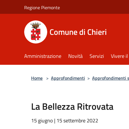
Salta al contenuto principale
Regione Piemonte
Comune di Chieri
Amministrazione
Novità
Servizi
Vivere 
Home
>
Approfondimenti
>
Approfondimenti s
La Bellezza Ritrovata
15 giugno | 15 settembre 2022