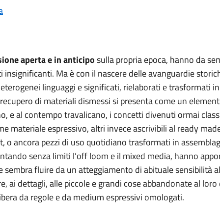
a
isione aperta e in anticipo
sulla propria epoca, hanno da sem
 insignificanti. Ma è con il nascere delle avanguardie stor
erogenei linguaggi e significati, rielaborati e trasformati in 
 il recupero di materiali dismessi si presenta come un elemen
, e al contempo travalicano, i concetti divenuti ormai classi
ome materiale espressivo, altri invece ascrivibili al ready made
, o ancora pezzi di uso quotidiano trasformati in assemblages.
ando senza limiti l’off loom e il mixed media, hanno apport
embra fluire da un atteggiamento di abituale sensibilità all
 ai dettagli, alle piccole e grandi cose abbandonate al loro d
ibera da regole e da medium espressivi omologati.