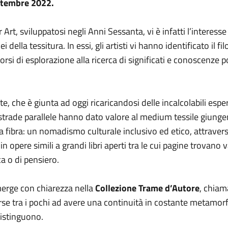
ttembre 2022.
 Art, sviluppatosi negli Anni Sessanta, vi è infatti l’interesse
ella tessitura. In essi, gli artisti vi hanno identificato il fi
corsi di esplorazione alla ricerca di significati e conoscenze p
nte, che è giunta ad oggi ricaricandosi delle incalcolabili esp
 su strade parallele hanno dato valore al medium tessile giunge
la fibra: un nomadismo culturale inclusivo ed etico, attravers
opere simili a grandi libri aperti tra le cui pagine trovano val
ica o di pensiero.
erge con chiarezza nella
Collezione Trame d’Autore
, chiam
orse tra i pochi ad avere una continuità in costante metam
distinguono.