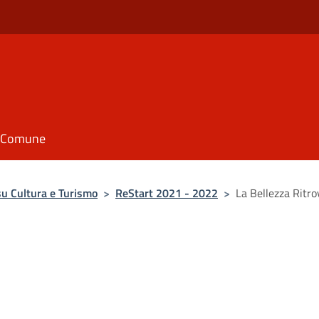
il Comune
u Cultura e Turismo
>
ReStart 2021 - 2022
>
La Bellezza Ritro