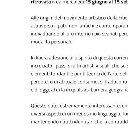
ritrovata
» da mercoledì
15 giugno al 15 se
Alle origini del movimento artistico della Fiber
attraverso il patrimoni antichi e contemporanei d
individuando al loro interno i più svariati per
modalità personali.
In libera adesione allo spirito di questa corre
incrociato i passi di altri artisti visuali, che
elementi fondanti e punti teorici dell’arte del
perdute, o di abituale consumo, si traducono in 
e di oggi, al di là di qualsiasi barriera geograf
Questo dato, estremamente interessante, em
diversi aspetti di un medesimo linguaggio, f
mantenendo i tratti identitari che la contrad