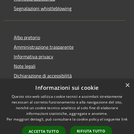
Segnalazioni whistleblowing
Albo pretorio
Amministrazione trasparente
Informativa privacy
Note legali
Dichiarazione di accessibilità
×
Meccanismo di Feedback
Informazioni sui cookie
Questo sito web utilizza cookie tecnici e assimilati strettamente
necessari al corretto funzionamento e alla navigazione del sito,
nonché un cookie tecnico analitico al solo fine di elaborare
informazioni statistiche, aggregate e anonime.
RSS
Copyright © 2026 • Comune di
Per maggiori dettagli, può consultare la cookie policy al seguente
link
Accessibilità
Chieri • Powered by
Privacy
Municipium
Accesso
•
RIFIUTA TUTTO
ACCETTA TUTTO