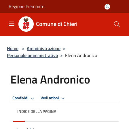
Salta al contenuto principale
Regione Piemonte
Comune di Chieri
Home
>
Amministrazione
>
Personale amministrativo
>
Elena Andronico
Elena Andronico
Condividi
Vedi azioni
INDICE DELLA PAGINA