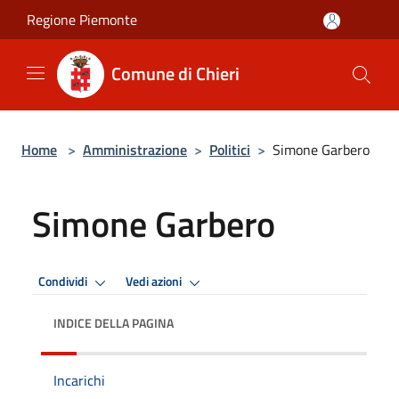
Salta al contenuto principale
Regione Piemonte
Comune di Chieri
Home
>
Amministrazione
>
Politici
>
Simone Garbero
Simone Garbero
Condividi
Vedi azioni
INDICE DELLA PAGINA
Incarichi