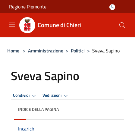
Salta al contenuto principale
Regione Piemonte
Comune di Chieri
Home
>
Amministrazione
>
Politici
>
Sveva Sapino
Sveva Sapino
Condividi
Vedi azioni
INDICE DELLA PAGINA
Incarichi