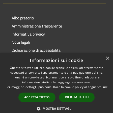
Albo pretorio
Amministrazione trasparente
Informativa privacy
Note legali
Dichiarazione di accessibilità
×
Meccanismo di Feedback
Informazioni sui cookie
Questo sito web utilizza cookie tecnici e assimilati strettamente
necessari al corretto funzionamento e alla navigazione del sito,
nonché un cookie tecnico analitico al solo fine di elaborare
informazioni statistiche, aggregate e anonime.
RSS
Copyright © 2026 • Comune di
Per maggiori dettagli, può consultare la cookie policy al seguente
link
Accessibilità
Chieri • Powered by
Privacy
Municipium
Accesso
•
RIFIUTA TUTTO
ACCETTA TUTTO
Cookie
redazione
Mappa del sito
MOSTRA DETTAGLI