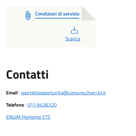
Condizioni di servizio
PDF
Scarica
Utili
Contatti
Email
:
sportelloopportunita@comune.chieri.to.it
Telefono
:
011.9428.520
ENGIM Piemonte ETS