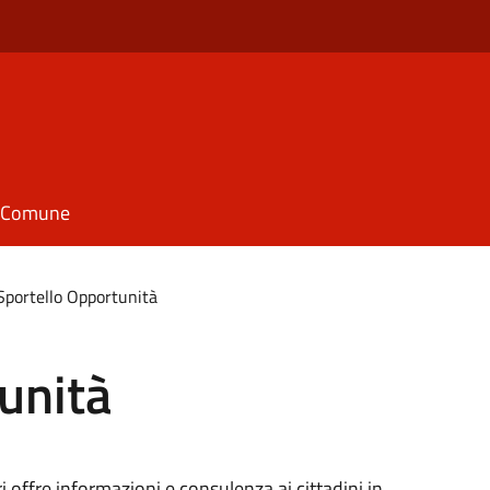
il Comune
Sportello Opportunità
unità
 offre informazioni e consulenza ai cittadini in