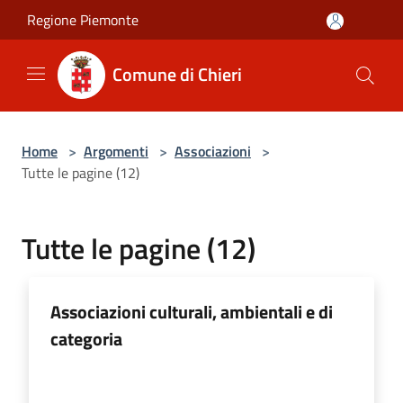
Salta al contenuto principale
Regione Piemonte
Comune di Chieri
Home
>
Argomenti
>
Associazioni
>
Tutte le pagine (12)
Tutte le pagine (12)
Associazioni culturali, ambientali e di
categoria