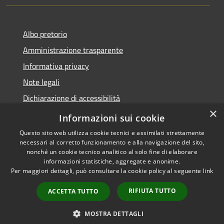
Albo pretorio
Amministrazione trasparente
Informativa privacy
Note legali
Dichiarazione di accessibilità
×
Meccanismo di Feedback
Informazioni sui cookie
Questo sito web utilizza cookie tecnici e assimilati strettamente
necessari al corretto funzionamento e alla navigazione del sito,
nonché un cookie tecnico analitico al solo fine di elaborare
informazioni statistiche, aggregate e anonime.
RSS
Copyright © 2026 • Comune di
Per maggiori dettagli, può consultare la cookie policy al seguente
link
Accessibilità
Chieri • Powered by
Privacy
Municipium
Accesso
•
RIFIUTA TUTTO
ACCETTA TUTTO
Cookie
redazione
Mappa del sito
MOSTRA DETTAGLI