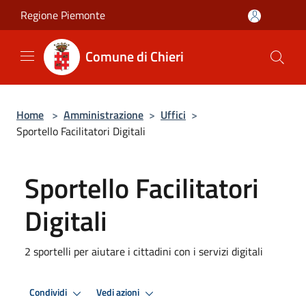
Salta al contenuto principale
Regione Piemonte
Comune di Chieri
Home
>
Amministrazione
>
Uffici
>
Sportello Facilitatori Digitali
Sportello Facilitatori
Digitali
2 sportelli per aiutare i cittadini con i servizi digitali
Condividi
Vedi azioni