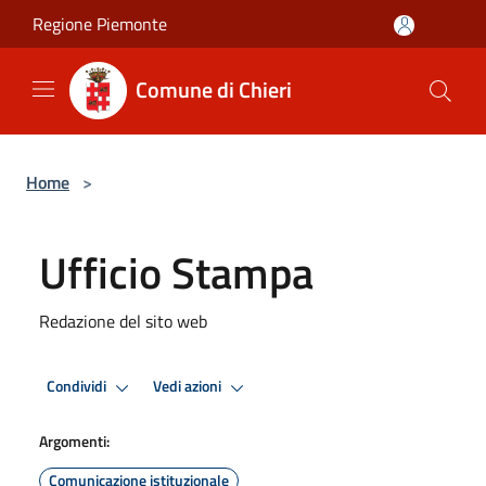
Salta al contenuto principale
Regione Piemonte
Comune di Chieri
Home
>
Ufficio Stampa
Redazione del sito web
Condividi
Vedi azioni
Argomenti:
Comunicazione istituzionale