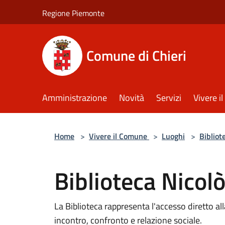
Salta al contenuto principale
Regione Piemonte
Comune di Chieri
Amministrazione
Novità
Servizi
Vivere 
Home
>
Vivere il Comune
>
Luoghi
>
Bibliot
Biblioteca Nicol
La Biblioteca rappresenta l'accesso diretto a
incontro, confronto e relazione sociale.