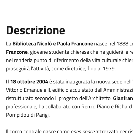
Descrizione
La
Biblioteca Nicolò e Paola Francone
nasce nel 1888 co
Francone
, giovane studente chierese che ne guiderà le r
nel renderla punto di riferimento della vita culturale chie
proseguirà l'attività, come direttrice, fino al 1979.
Il 18 ottobre 2004
è stata inaugurata la nuova sede nell'a
Vittorio Emanuele II, edificio acquistato dall'Amminist
ristrutturato secondo il progetto dell'Architetto
Gianfran
professionale, ha collaborato con Renzo Piano e Richard 
Pompidou
di Parigi
.
Il corpo centrale nasce come
open space
attrezzato per ris