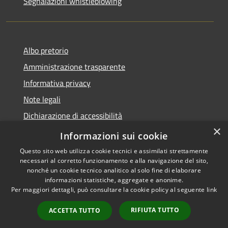
Segnalazioni whistleblowing
Albo pretorio
Amministrazione trasparente
Informativa privacy
Note legali
Dichiarazione di accessibilità
×
Meccanismo di Feedback
Informazioni sui cookie
Questo sito web utilizza cookie tecnici e assimilati strettamente
necessari al corretto funzionamento e alla navigazione del sito,
nonché un cookie tecnico analitico al solo fine di elaborare
informazioni statistiche, aggregate e anonime.
RSS
Copyright © 2026 • Comune di
Per maggiori dettagli, può consultare la cookie policy al seguente
link
Accessibilità
Chieri • Powered by
Privacy
Municipium
Accesso
•
RIFIUTA TUTTO
ACCETTA TUTTO
Cookie
redazione