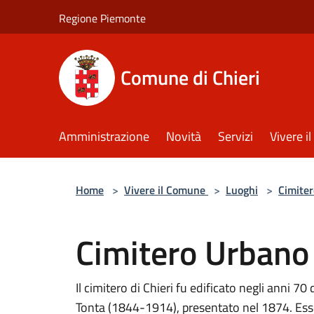
Salta al contenuto principale
Regione Piemonte
Comune di Chieri
Amministrazione
Novità
Servizi
Vivere 
Home
>
Vivere il Comune
>
Luoghi
>
Cimiter
Cimitero Urbano
Il cimitero di Chieri fu edificato negli anni 7
Tonta (1844-1914), presentato nel 1874. Esso 