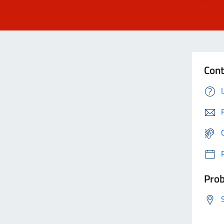
Cont
Prob