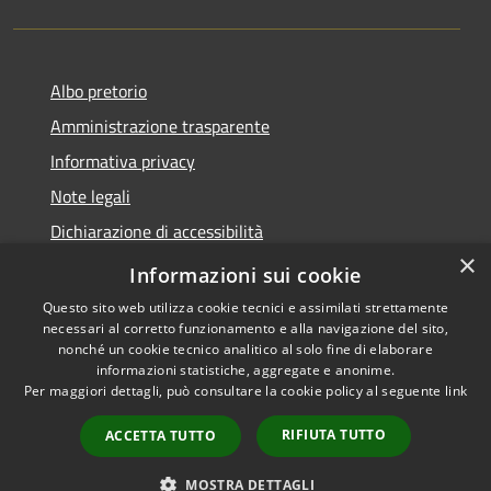
Albo pretorio
Amministrazione trasparente
Informativa privacy
Note legali
Dichiarazione di accessibilità
×
Meccanismo di Feedback
Informazioni sui cookie
Questo sito web utilizza cookie tecnici e assimilati strettamente
necessari al corretto funzionamento e alla navigazione del sito,
nonché un cookie tecnico analitico al solo fine di elaborare
informazioni statistiche, aggregate e anonime.
RSS
Copyright © 2026 • Comune di
Per maggiori dettagli, può consultare la cookie policy al seguente
link
Accessibilità
Chieri • Powered by
Privacy
Municipium
Accesso
•
RIFIUTA TUTTO
ACCETTA TUTTO
Cookie
redazione
Mappa del sito
MOSTRA DETTAGLI