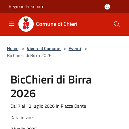
Salta al contenuto principale
Regione Piemonte
Comune di Chieri
Home
>
Vivere il Comune
>
Eventi
>
BicChieri di Birra 2026
BicChieri di Birra
2026
Dal 7 al 12 luglio 2026 in Piazza Dante
Data inizio :
7 luglio 2026