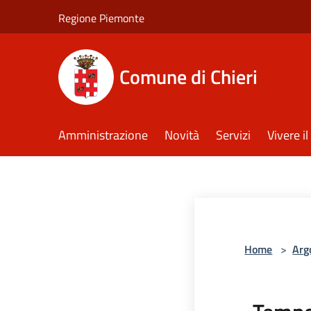
Salta al contenuto principale
Regione Piemonte
Comune di Chieri
Amministrazione
Novità
Servizi
Vivere 
Home
>
Arg