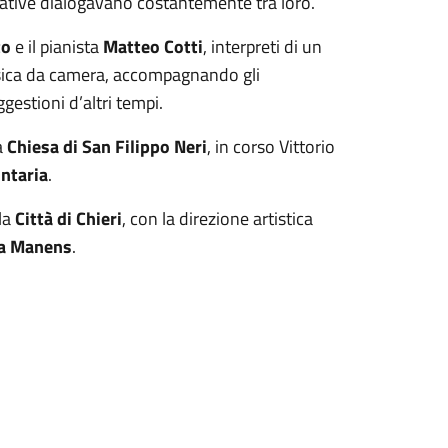
gurative dialogavano costantemente tra loro.
to
e il pianista
Matteo Cotti
, interpreti di un
usica da camera, accompagnando gli
ggestioni d’altri tempi.
a
Chiesa di San Filippo Neri
, in corso Vittorio
ontaria
.
lla
Città di Chieri
, con la direzione artistica
a Manens
.