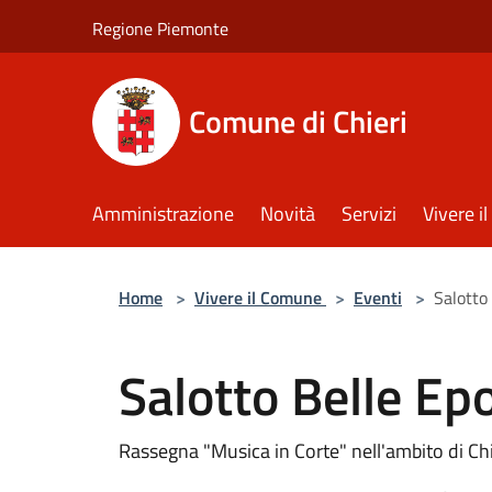
Salta al contenuto principale
Regione Piemonte
Comune di Chieri
Amministrazione
Novità
Servizi
Vivere 
Home
>
Vivere il Comune
>
Eventi
>
Salotto
Salotto Belle Ep
Rassegna "Musica in Corte" nell'ambito di Chi