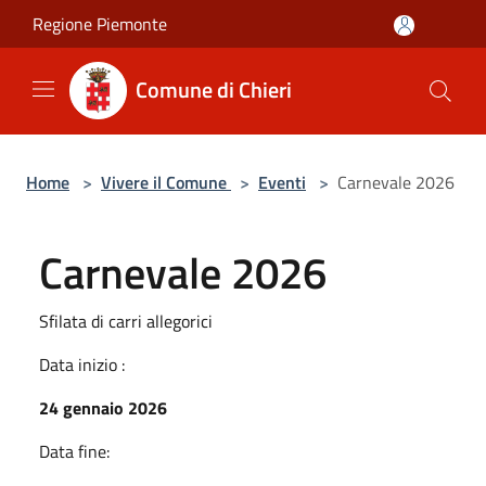
Salta al contenuto principale
Regione Piemonte
Comune di Chieri
Home
>
Vivere il Comune
>
Eventi
>
Carnevale 2026
Carnevale 2026
Sfilata di carri allegorici
Data inizio :
24 gennaio 2026
Data fine: