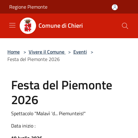
Salta al contenuto principale
Regione Piemonte
Comune di Chieri
Home
>
Vivere il Comune
>
Eventi
>
Festa del Piemonte 2026
Festa del Piemonte
2026
Spettacolo "Malavì 'd... Piemunteis!"
Data inizio :
19 luglio 2026