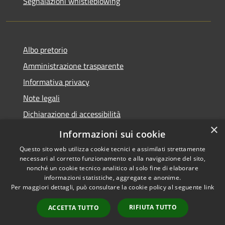
Segnalazioni whistleblowing
Albo pretorio
Amministrazione trasparente
Informativa privacy
Note legali
Dichiarazione di accessibilità
×
Meccanismo di Feedback
Informazioni sui cookie
Questo sito web utilizza cookie tecnici e assimilati strettamente
necessari al corretto funzionamento e alla navigazione del sito,
nonché un cookie tecnico analitico al solo fine di elaborare
informazioni statistiche, aggregate e anonime.
RSS
Copyright © 2026 • Comune di
Per maggiori dettagli, può consultare la cookie policy al seguente
link
Accessibilità
Chieri • Powered by
Privacy
Municipium
Accesso
•
RIFIUTA TUTTO
ACCETTA TUTTO
Cookie
redazione