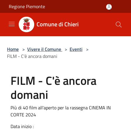
Salta al contenuto principale
Regione Piemonte
Comune di Chieri
Home
>
Vivere il Comune
>
Eventi
>
FILM - C'è ancora domani
FILM - C'è ancora
domani
Più di 40 film all'aperto per la rassegna CINEMA IN
CORTE 2024
Data inizio :