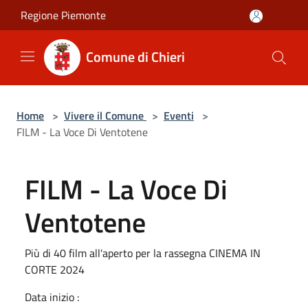
Salta al contenuto principale
Regione Piemonte
Comune di Chieri
Home
>
Vivere il Comune
>
Eventi
>
FILM - La Voce Di Ventotene
FILM - La Voce Di
Ventotene
Più di 40 film all'aperto per la rassegna CINEMA IN
CORTE 2024
Data inizio :