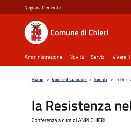
Salta al contenuto principale
Regione Piemonte
Comune di Chieri
Amministrazione
Novità
Servizi
Vivere 
Home
>
Vivere il Comune
>
Eventi
>
la Resis
la Resistenza nel
Conferenza a cura di ANPI CHIERI