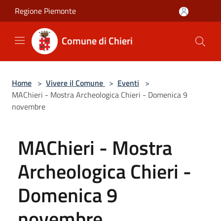
Salta al contenuto principale
Regione Piemonte
Comune di Chieri
Home
>
Vivere il Comune
>
Eventi
>
MAChieri - Mostra Archeologica Chieri - Domenica 9
novembre
MAChieri - Mostra
Archeologica Chieri -
Domenica 9
novembre