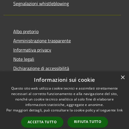
Segnalazioni whistleblowing
Albo pretorio
Amministrazione trasparente
Informativa privacy
Note legali
Dichiarazione di accessibilità
×
Meccanismo di Feedback
Informazioni sui cookie
Questo sito web utilizza cookie tecnici e assimilati strettamente
necessari al corretto funzionamento e alla navigazione del sito,
nonché un cookie tecnico analitico al solo fine di elaborare
informazioni statistiche, aggregate e anonime.
RSS
Copyright © 2026 • Comune di
Per maggiori dettagli, può consultare la cookie policy al seguente
link
Accessibilità
Chieri • Powered by
Privacy
Municipium
Accesso
•
RIFIUTA TUTTO
ACCETTA TUTTO
Cookie
redazione