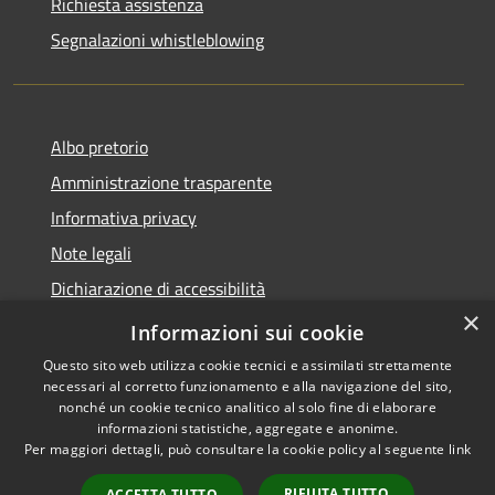
Richiesta assistenza
Segnalazioni whistleblowing
Albo pretorio
Amministrazione trasparente
Informativa privacy
Note legali
Dichiarazione di accessibilità
×
Meccanismo di Feedback
Informazioni sui cookie
Questo sito web utilizza cookie tecnici e assimilati strettamente
necessari al corretto funzionamento e alla navigazione del sito,
nonché un cookie tecnico analitico al solo fine di elaborare
informazioni statistiche, aggregate e anonime.
RSS
Copyright © 2026 • Comune di
Per maggiori dettagli, può consultare la cookie policy al seguente
link
Accessibilità
Chieri • Powered by
Privacy
Municipium
Accesso
•
RIFIUTA TUTTO
ACCETTA TUTTO