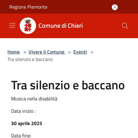
Salta al contenuto principale
Regione Piemonte
Comune di Chieri
Home
>
Vivere il Comune
>
Eventi
>
Tra silenzio e baccano
Tra silenzio e baccano
Musica nella disabilità
Data inizio :
30 aprile 2025
Data fine: