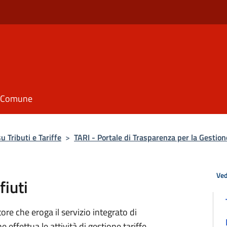
il Comune
 Tributi e Tariffe
>
TARI - Portale di Trasparenza per la Gestione
Ved
fiuti
e che eroga il servizio integrato di
e effettua le attività di gestione tariffe