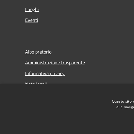
Luoghi
Eventi
Albo pretorio
Amministrazione trasparente
Informativa privacy
Note legali
Dichiarazione di accessibilità
Questo sito 
Meccanismo di Feedback
alla navig