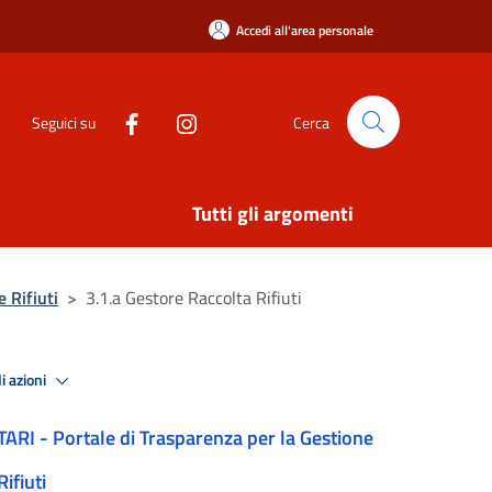
Accedi all'area personale
Seguici su
Cerca
Tutti gli argomenti
 Rifiuti
>
3.1.a Gestore Raccolta Rifiuti
i azioni
TARI - Portale di Trasparenza per la Gestione
Rifiuti