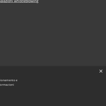
alazioni whistleblowing
×
nzionamento e
nformazioni