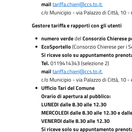
mail
tariffa.chieri@ccs.to.it.
c/o Municipio - via Palazzo di Città, 10 -
Gestore tariffa e rapporti con gli utenti
numero verde
del
Consorzio Chierese pe
EcoSportello
(Consorzio Chierese per i Se
Si riceve solo su appuntamento prenota
Tel.
0119414343 (selezione 2)
mail
tariffa.chieri@ccs.to.it.
c/o Municipio - via Palazzo di Città, 10 -
Ufficio Tari del Comune
Orario di apertura al pubblico:
LUNEDI dalle 8.30 alle 12.30
MERCOLEDI dalle 8.30 alle 12.30 e dalle
VENERDI dalle 8.30 alle 12.30
Si riceve solo su appuntamento prenota