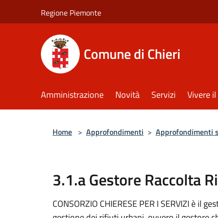
Salta al contenuto principale
Regione Piemonte
Comune di Chieri
Amministrazione
Novità
Servizi
Vivere 
Home
>
Approfondimenti
>
Approfondimenti su
3.1.a Gestore Raccolta Ri
CONSORZIO CHIERESE PER I SERVIZI è il gestor
gestione dei rifiuti urbani, ovvero il gestore ch