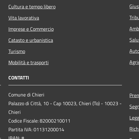
Gius
Cultura e tempo libero
Trib
Vita lavorativa
Amb
Imprese e Commercio
Salu
Catasto e urbanistica
Auto
Turismo
Agri
Mobilità e trasporti
CONTATTI
Comune di Chieri
Pre
Palazzo di Città, 10 - Cap 10023, Chieri (To) - 10023 -
Segn
Chieri
Legg
Codice Fiscale: 82000210011
Rich
Partita IVA: 01131200014
IBAN: #