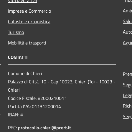
Vita lavorativa
Amb
Imprese e Commercio
Salu
Catasto e urbanistica
Auto
Turismo
Agri
Mobilità e trasporti
CONTATTI
Comune di Chieri
Pre
Palazzo di Città, 10 - Cap 10023, Chieri (To) - 10023 -
Segn
Chieri
Legg
Codice Fiscale: 82000210011
Rich
Partita IVA: 01131200014
IBAN: #
Segn
PEC:
protocollo.chieri@pcert.it