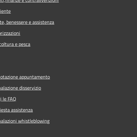
iente
te, benessere e assistenza
rizzazioni
coltura e pesca
notazione appuntamento
alazione disservizio
i le FAQ
iesta assistenza
alazioni whistleblowing