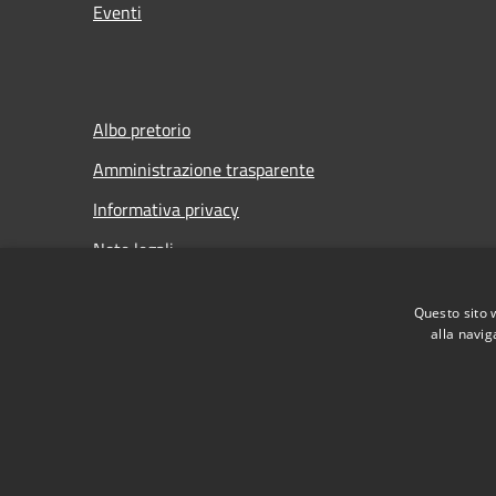
Eventi
Albo pretorio
Amministrazione trasparente
Informativa privacy
Note legali
Dichiarazione di accessibilità
Questo sito 
Meccanismo di Feedback
alla navig
RSS
Accessibilità
Privacy
Cookie
Mappa de