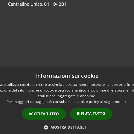
Centralino Unico: 011 94281
Informazioni sui cookie
web utilizza cookie tecnici e assimilati strettamente necessari al corretto fu
azione del sito, nonché un cookie tecnico analitico al solo fine di elaborare i
statistiche, aggregate e anonime.
Per maggiori dettagli, può consultare la cookie policy al seguente
link
RIFIUTA TUTTO
ACCETTA TUTTO
l sito
Copyright © 2026 • Comune
MOSTRA DETTAGLI