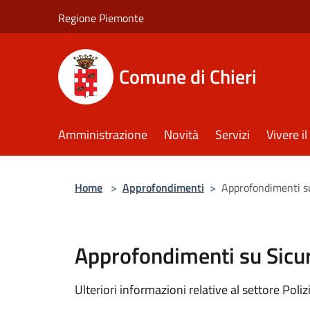
Salta al contenuto principale
Regione Piemonte
Comune di Chieri
Amministrazione
Novità
Servizi
Vivere 
Home
>
Approfondimenti
>
Approfondimenti su
Approfondimenti su Sicur
Ulteriori informazioni relative al settore Poliz