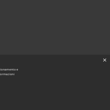
×
nzionamento e
nformazioni
Municipium
Accesso redazione
 di Chieri • Powered by
•