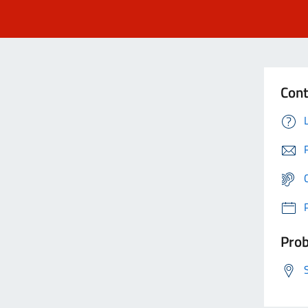
Cont
Prob