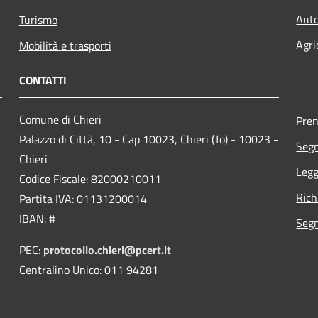
Auto
Turismo
Agri
Mobilità e trasporti
CONTATTI
Comune di Chieri
Pre
Palazzo di Città, 10 - Cap 10023, Chieri (To) - 10023 -
Segn
Chieri
Legg
Codice Fiscale: 82000210011
Rich
Partita IVA: 01131200014
IBAN: #
Segn
PEC:
protocollo.chieri@pcert.it
Centralino Unico: 011 94281