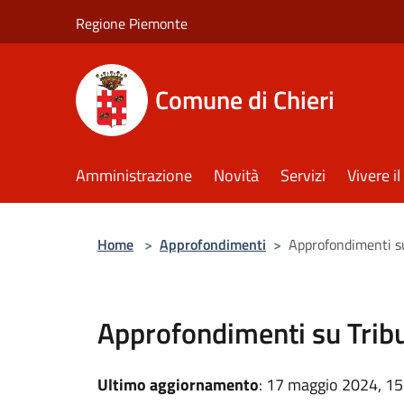
Salta al contenuto principale
Regione Piemonte
Comune di Chieri
Amministrazione
Novità
Servizi
Vivere 
Home
>
Approfondimenti
>
Approfondimenti su 
Approfondimenti su Tribut
Ultimo aggiornamento
: 17 maggio 2024, 15