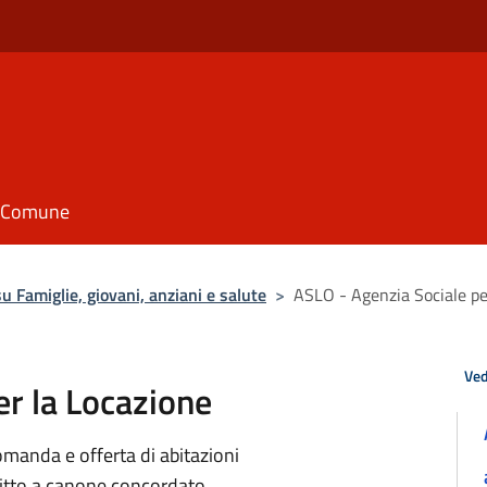
il Comune
 Famiglie, giovani, anziani e salute
>
ASLO - Agenzia Sociale pe
Ved
er la Locazione
omanda e offerta di abitazioni
ffitto a canone concordato.