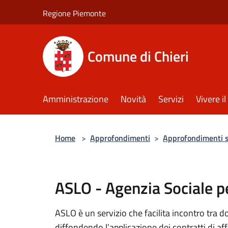
Salta al contenuto principale
Regione Piemonte
Comune di Chieri
Amministrazione
Novità
Servizi
Vivere 
Home
>
Approfondimenti
>
Approfondimenti su
ASLO - Agenzia Sociale p
ASLO è un servizio che facilita incontro tra d
diffondendo l’applicazione dei contratti di a