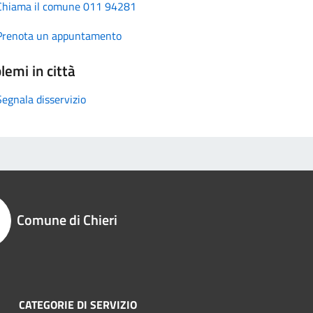
Chiama il comune 011 94281
Prenota un appuntamento
lemi in città
Segnala disservizio
Comune di Chieri
CATEGORIE DI SERVIZIO