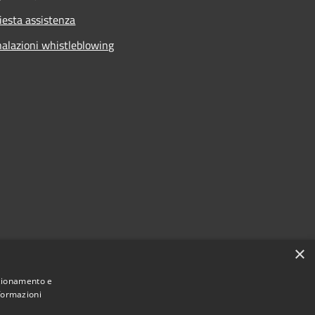
iesta assistenza
alazioni whistleblowing
×
nzionamento e
nformazioni