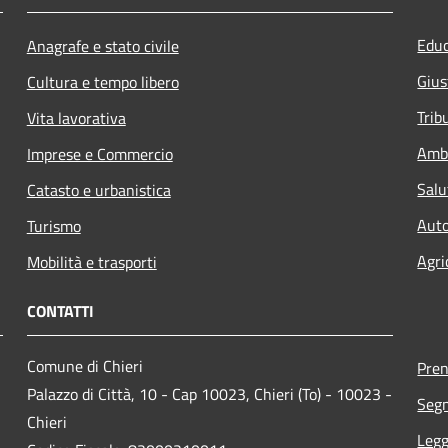
Educ
Anagrafe e stato civile
Gius
Cultura e tempo libero
Trib
Vita lavorativa
Amb
Imprese e Commercio
Salu
Catasto e urbanistica
Auto
Turismo
Agri
Mobilità e trasporti
CONTATTI
Comune di Chieri
Pre
Palazzo di Città, 10 - Cap 10023, Chieri (To) - 10023 -
Segn
Chieri
Legg