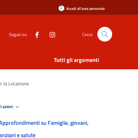
Accedi all'area personale
Seguici su
Cerca
Tutti gli argomenti
r la Locazione
i azioni
Approfondimenti su Famiglie, giovani,
anziani e salute