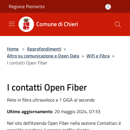
Salta al contenuto principale
Regione Piemonte
Comune di Chieri
Home
>
Approfondimenti
>
Altro su comunicazione e Open Data
>
Wifi e Fibra
>
I contatti Open Fiber
I contatti Open Fiber
Rete in fibra ultraveloce a 1 GIGA al secondo
Ultimo aggiornamento
: 20 maggio 2024, 07:33
Nel sito dell'Azienda Open Fiber nella sezione Contattaci è
possiible scegliere il proprio profilo cliente: