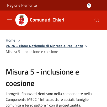
Salta al contenuto principale
Regione Piemonte
Comune di Chieri
Home
>
PNRR - Piano Nazionale di Ripresa e Resilienza
>
Misura 5 - inclusione e coesione
Misura 5 - inclusione e
coesione
I progetti finanziati rientrano nella componente nella
Componente M5C2 " Infrastrutture sociali, famiglie,
comunità e terzo settore " con 8 progettualità.