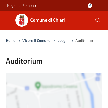
Salta al contenuto principale
Regione Piemonte
Comune di Chieri
Home
>
Vivere il Comune
>
Luoghi
>
Auditorium
Auditorium