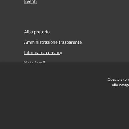
Eventi
Albo pretorio
Amministrazione trasparente
Informativa privacy
Note legali
Dichiarazione di accessibilità
Questo sito 
Meccanismo di Feedback
alla navig
RSS
Accessibilità
Privacy
Cookie
Mappa de