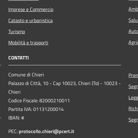
Amb
Imprese e Commercio
Salu
Catasto e urbanistica
Auto
Turismo
Agri
Mobilità e trasporti
CONTATTI
Comune di Chieri
Pre
Palazzo di Città, 10 - Cap 10023, Chieri (To) - 10023 -
Segn
Chieri
Legg
Codice Fiscale: 82000210011
Rich
Partita IVA: 01131200014
IBAN: #
Segn
PEC:
protocollo.chieri@pcert.it