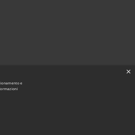
×
nzionamento e
nformazioni
Municipium
Accesso redazione
 di Chieri • Powered by
•