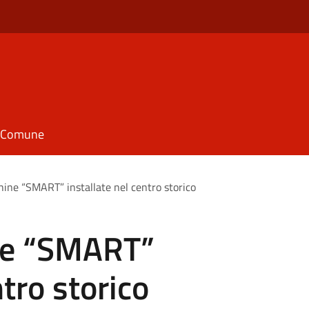
il Comune
hine “SMART” installate nel centro storico
ine “SMART”
ntro storico