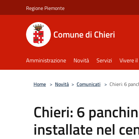
Salta al contenuto principale
Regione Piemonte
Comune di Chieri
Amministrazione
Novità
Servizi
Vivere 
Home
>
Novità
>
Comunicati
>
Chieri: 6 panc
Chieri: 6 panch
installate nel ce