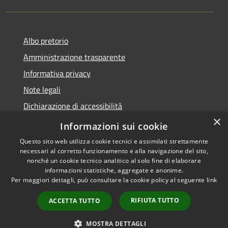
Albo pretorio
Amministrazione trasparente
Informativa privacy
Note legali
Dichiarazione di accessibilità
×
Meccanismo di Feedback
Informazioni sui cookie
Questo sito web utilizza cookie tecnici e assimilati strettamente
necessari al corretto funzionamento e alla navigazione del sito,
nonché un cookie tecnico analitico al solo fine di elaborare
informazioni statistiche, aggregate e anonime.
RSS
Copyright © 2026 • Comune di
Per maggiori dettagli, può consultare la cookie policy al seguente
link
Accessibilità
Chieri • Powered by
Privacy
Municipium
Accesso
•
RIFIUTA TUTTO
ACCETTA TUTTO
Cookie
redazione
Mappa del sito
MOSTRA DETTAGLI