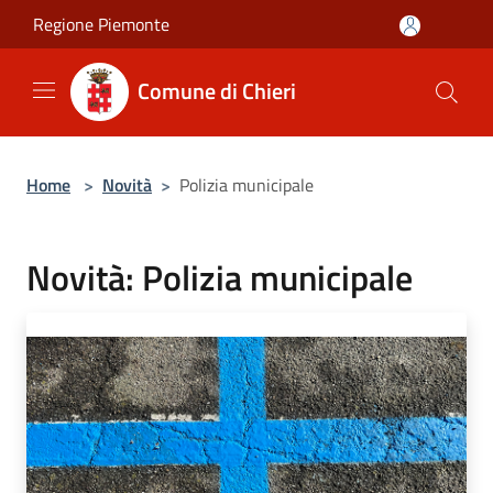
Salta al contenuto principale
Regione Piemonte
Comune di Chieri
Home
>
Novità
>
Polizia municipale
Novità: Polizia municipale