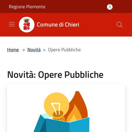
Salta al contenuto principale
Regione Piemonte
Comune di Chieri
Home
>
Novità
>
Opere Pubbliche
Novità: Opere Pubbliche