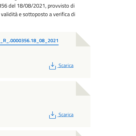
. 356 del 18/08/2021, provvisto di
 validità e sottoposto a verifica di
I_R_.0000356.18_08_2021
PDF
Scarica
PDF
Scarica