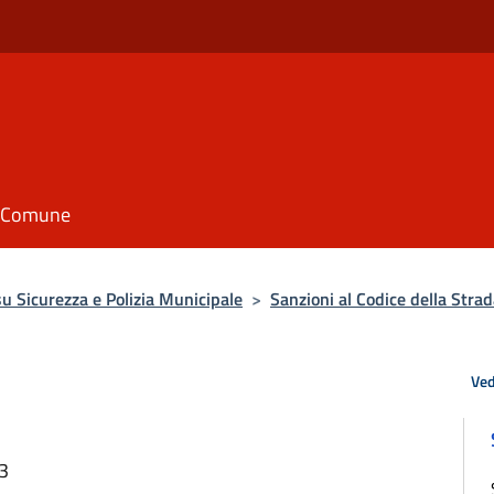
il Comune
 Sicurezza e Polizia Municipale
>
Sanzioni al Codice della Stra
Ved
23