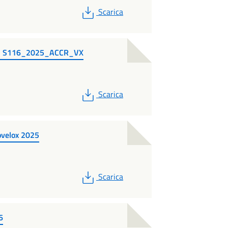
PDF
Scarica
01 S116_2025_ACCR_VX
PDF
Scarica
tovelox 2025
PDF
Scarica
6