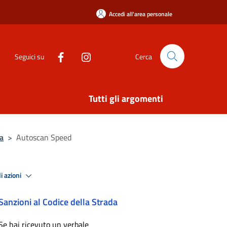
Accedi all'area personale
Seguici su
Cerca
Tutti gli argomenti
da
>
Autoscan Speed
i azioni
Sanzioni al Codice della Strada
Se hai ricevuto un verbale