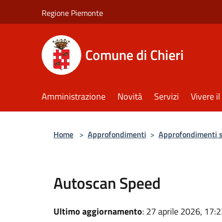
Salta al contenuto principale
Regione Piemonte
Comune di Chieri
Amministrazione
Novità
Servizi
Vivere 
Home
>
Approfondimenti
>
Approfondimenti su
Autoscan Speed
Ultimo aggiornamento
: 27 aprile 2026, 17: