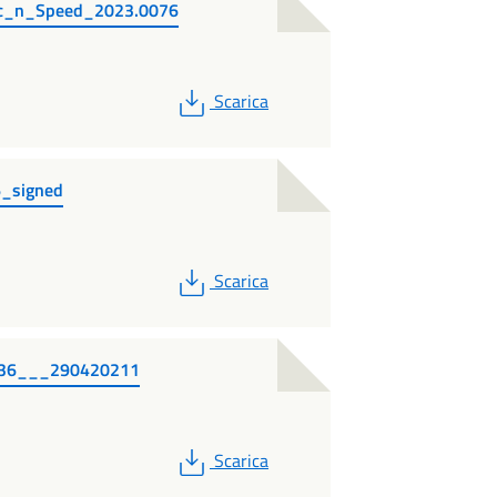
sc_n_Speed_2023.0076
PDF
Scarica
6_signed
PDF
Scarica
5736___290420211
PDF
Scarica