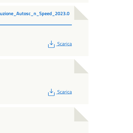
ecuzione_Autosc_n_Speed_2023.0
PDF
Scarica
PDF
Scarica