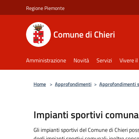
Salta al contenuto principale
Regione Piemonte
Comune di Chieri
Amministrazione
Novità
Servizi
Vivere 
Home
>
Approfondimenti
>
Approfondimenti 
Impianti sportivi comunal
Gli impianti sportivi del Comune di Chieri po
degli impianti sportivi comunali; inoltre conc