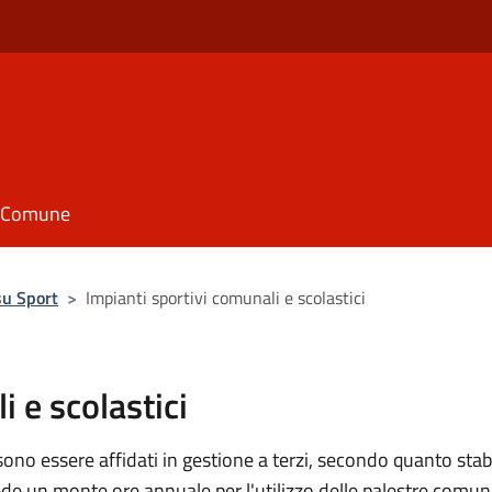
il Comune
su Sport
>
Impianti sportivi comunali e scolastici
i e scolastici
ssono essere affidati in gestione a terzi, secondo quanto sta
ede un monte ore annuale per l'utilizzo delle palestre comun