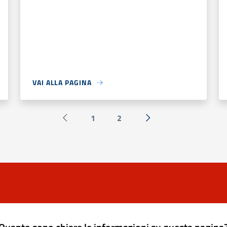
VAI ALLA PAGINA
1
2
Pagina precedente
Successiva »