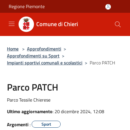
Salta al contenuto principale
Regione Piemonte
Comune di Chieri
Home
>
Approfondimenti
>
Approfondimenti su Sport
>
Impianti sportivi comunali e scolastici
>
Parco PATCH
Parco PATCH
Parco Tessile Chierese
Ultimo aggiornamento
: 20 dicembre 2024, 12:08
Argomenti
:
Sport