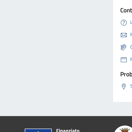
Cont
Prob