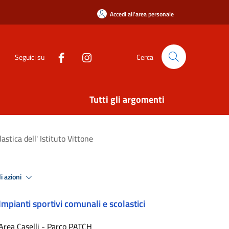
Accedi all'area personale
Seguici su
Cerca
Tutti gli argomenti
astica dell' Istituto Vittone
i azioni
Impianti sportivi comunali e scolastici
Area Caselli - Parco PATCH