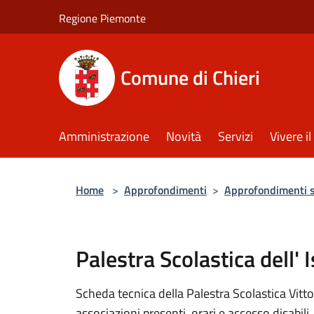
Salta al contenuto principale
Regione Piemonte
Comune di Chieri
Amministrazione
Novità
Servizi
Vivere 
Home
>
Approfondimenti
>
Approfondimenti 
Palestra Scolastica dell' 
Scheda tecnica della Palestra Scolastica Vitto
associazioni presenti, orari e accesso disabili