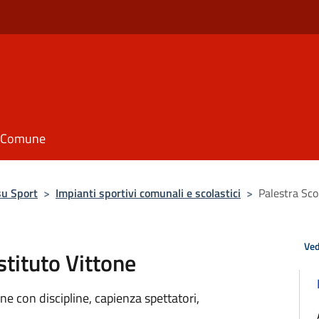
il Comune
su Sport
>
Impianti sportivi comunali e scolastici
>
Palestra Scol
Ved
Istituto Vittone
ne con discipline, capienza spettatori,