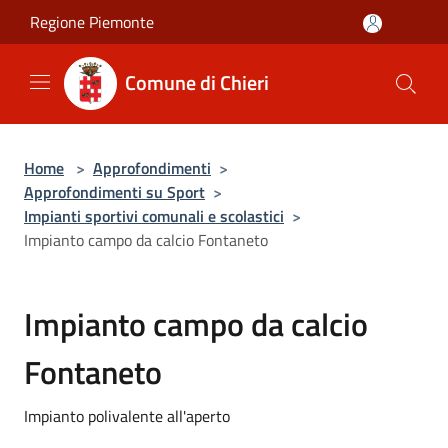
Salta al contenuto principale
Regione Piemonte
Comune di Chieri
Home
>
Approfondimenti
>
Approfondimenti su Sport
>
Impianti sportivi comunali e scolastici
>
Impianto campo da calcio Fontaneto
Impianto campo da calcio
Fontaneto
Impianto polivalente all'aperto