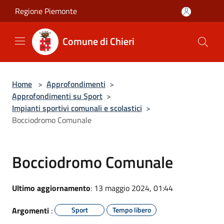
Salta al contenuto principale
Regione Piemonte
Comune di Chieri
Home
>
Approfondimenti
>
Approfondimenti su Sport
>
Impianti sportivi comunali e scolastici
>
Bocciodromo Comunale
Bocciodromo Comunale
Ultimo aggiornamento
: 13 maggio 2024, 01:44
Argomenti
:
Sport
Tempo libero