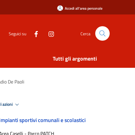
Accedi all'area personale
Seguici su
Cerca
Tutti gli argomenti
dio De Paoli
i azioni
Impianti sportivi comunali e scolastici
Area Caselli - Parco PATCH