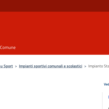
il Comune
su Sport
>
Impianti sportivi comunali e scolastici
>
Impianto Sta
Ved