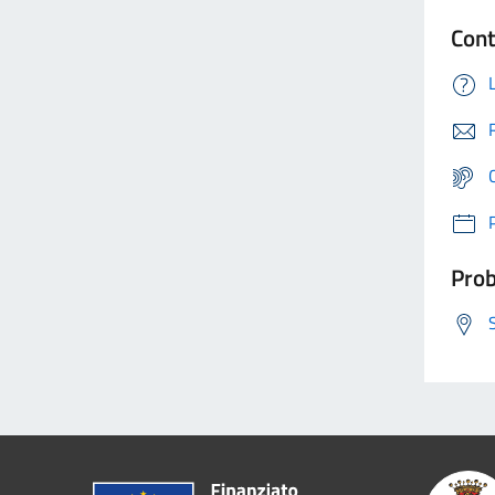
Cont
Prob