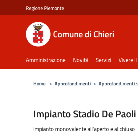
Salta al contenuto principale
Regione Piemonte
Comune di Chieri
Amministrazione
Novità
Servizi
Vivere 
Home
>
Approfondimenti
>
Approfondimenti 
Impianto Stadio De Paoli
Impianto monovalente all'aperto e al chiuso