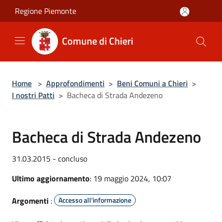
Salta al contenuto principale
Regione Piemonte
Comune di Chieri
Home
>
Approfondimenti
>
Beni Comuni a Chieri
>
I nostri Patti
>
Bacheca di Strada Andezeno
Bacheca di Strada Andezeno
31.03.2015 - concluso
Ultimo aggiornamento
: 19 maggio 2024, 10:07
Argomenti
:
Accesso all'informazione