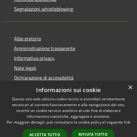
Segnalazioni whistleblowing
Albo pretorio
Amministrazione trasparente
Informativa privacy
Note legali
Dichiarazione di accessibilità
×
Meccanismo di Feedback
Informazioni sui cookie
Questo sito web utilizza cookie tecnici e assimilati strettamente
necessari al corretto funzionamento e alla navigazione del sito,
nonché un cookie tecnico analitico al solo fine di elaborare
informazioni statistiche, aggregate e anonime.
RSS
Copyright © 2026 • Comune di
Per maggiori dettagli, può consultare la cookie policy al seguente
link
Accessibilità
Chieri • Powered by
Privacy
Municipium
Accesso
•
RIFIUTA TUTTO
ACCETTA TUTTO